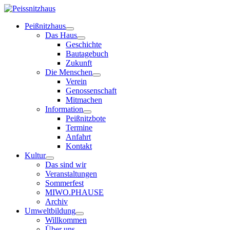
Peißnitzhaus
Das Haus
Geschichte
Bautagebuch
Zukunft
Die Menschen
Verein
Genossenschaft
Mitmachen
Information
Peißnitzbote
Termine
Anfahrt
Kontakt
Kultur
Das sind wir
Veranstaltungen
Sommerfest
MIWO.PHAUSE
Archiv
Umweltbildung
Willkommen
Über uns