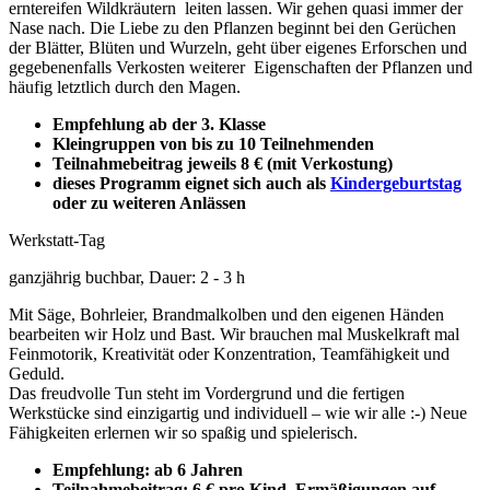
erntereifen Wildkräutern leiten lassen. Wir gehen quasi immer der
Nase nach. Die Liebe zu den Pflanzen beginnt bei den Gerüchen
der Blätter, Blüten und Wurzeln, geht über eigenes Erforschen und
gegebenenfalls Verkosten weiterer Eigenschaften der Pflanzen und
häufig letztlich durch den Magen.
Empfehlung ab der 3. Klasse
Kleingruppen von bis zu 10 Teilnehmenden
Teilnahmebeitrag jeweils 8 € (mit Verkostung)
dieses Programm eignet sich auch als
Kindergeburtstag
oder zu weiteren Anlässen
Werkstatt-Tag
ganzjährig buchbar, Dauer: 2 - 3 h
Mit Säge, Bohrleier, Brandmalkolben und den eigenen Händen
bearbeiten wir Holz und Bast. Wir brauchen mal Muskelkraft mal
Feinmotorik, Kreativität oder Konzentration, Teamfähigkeit und
Geduld.
Das freudvolle Tun steht im Vordergrund und die fertigen
Werkstücke sind einzigartig und individuell – wie wir alle :-)
Neue
Fähigkeiten erlernen wir so spaßig und spielerisch.
Empfehlung: ab 6 Jahren
Teilnahmebeitrag: 6 € pro Kind.
Ermäßigungen auf