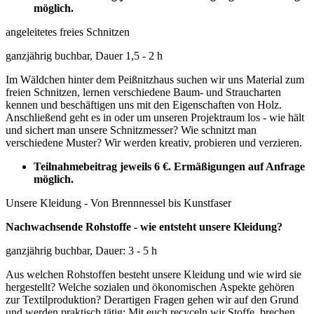
möglich.
angeleitetes freies Schnitzen
ganzjährig buchbar, Dauer 1,5 - 2 h
Im Wäldchen hinter dem Peißnitzhaus suchen wir uns Material zum
freien Schnitzen, lernen verschiedene Baum- und Straucharten
kennen und beschäftigen uns mit den Eigenschaften von Holz.
Anschließend geht es in oder um unseren Projektraum los - wie hält
und sichert man unsere Schnitzmesser? Wie schnitzt man
verschiedene Muster? Wir werden kreativ, probieren und verzieren.
Teilnahmebeitrag jeweils 6 €.
Ermäßigungen auf Anfrage
möglich.
Unsere Kleidung - Von Brennnessel bis Kunstfaser
Nachwachsende Rohstoffe - wie entsteht unsere Kleidung?
ganzjährig buchbar, Dauer: 3 - 5 h
Aus welchen Rohstoffen besteht unsere
Kleidung und wie wird sie
hergestellt?
Welche sozialen und ökonomischen
Aspekte gehören
zur Textilproduktion?
Derartigen Fragen gehen wir auf den
Grund
und werden praktisch tätig:
Mit euch recyceln wir Stoffe,
brechen