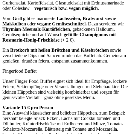
Gurkensalat, Kartoffelsalat, Glasnudelsalat mit Erdnussmarinade
oder Coleslaw –
vegetarisch bzw. vegan möglich
.
Vom
Grill
gibt es marinierte
Lachsseiten, Bratwurst sowie
Maiskolben
oder
vegane Gemüseschnitzel.
Dazu servieren wir
Thymian-Meersalz-Kartöffelchen
, gebackenen Halloumi,
Gemüsequiche und auf Wunsch
gefüllte Champignons mit
Rosmarin-Honig-Frischkäse
(+ 2 €).
Ein
Brotkorb mit hellen Brötchen und Käsebrötchen
sowie
verschiedene Dips und Saucen runden das Buffet ab. Gemeinsam
genießen, draußen feiern, entspannt zusammenkommen.
Fingerfood Buffet
Unser Finger-Food-Buffet eignet sich ideal für Empfänge, lockere
Feiern, Sektempfänge oder Veranstaltungen mit Stehcharakter. Die
kleinen Häppchen sind vielseitig kombinierbar und sorgen für
genussvolle Vielfalt – ganz ohne gesetztes Menü.
Variante 15 € pro Person
Eine Auswahl klassischer und beliebter Häppchen, zum Beispiel:
herzhaft belegte Snack-Ecken, Lachs mit Cocktailtomaten und
Dillbutter, Kräuterfrischkäse mit Erdbeeren und Minze, Tomate-
Schalotte-Mozzarella, Blätterteig mit Tomate und Mozzarella,