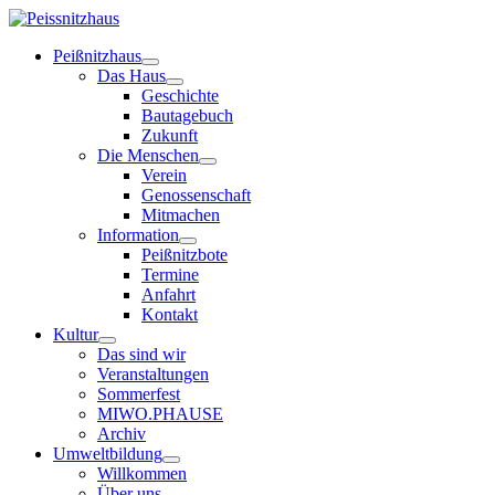
Peißnitzhaus
Das Haus
Geschichte
Bautagebuch
Zukunft
Die Menschen
Verein
Genossenschaft
Mitmachen
Information
Peißnitzbote
Termine
Anfahrt
Kontakt
Kultur
Das sind wir
Veranstaltungen
Sommerfest
MIWO.PHAUSE
Archiv
Umweltbildung
Willkommen
Über uns