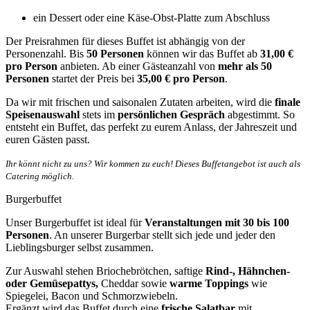
ein Dessert oder eine Käse-Obst-Platte zum Abschluss
Der Preisrahmen für dieses Buffet ist abhängig von der
Personenzahl. Bis
50 Personen
können wir das Buffet ab
31
,00 €
pro Person
anbieten. Ab einer Gästeanzahl von
mehr als 50
Personen
startet der Preis bei
35,00 € pro Person
.
Da wir mit frischen und saisonalen Zutaten arbeiten, wird die
finale
Speisenauswahl
stets im
persönlichen Gespräch
abgestimmt. So
entsteht ein Buffet, das perfekt zu eurem Anlass, der Jahreszeit und
euren Gästen passt.
Ihr könnt nicht zu uns? Wir kommen zu euch! Dieses Buffetangebot ist auch als
Catering möglich.
Burgerbuffet
Unser Burgerbuffet ist ideal für
Veranstaltungen mit 30 bis 100
Personen
. An unserer Burgerbar stellt sich jede und jeder den
Lieblingsburger selbst zusammen.
Zur Auswahl stehen Briochebrötchen, saftige
Rind-, Hähnchen-
oder Gemüsepattys,
Cheddar sowie
warme Toppings
wie
Spiegelei, Bacon und Schmorzwiebeln.
Ergänzt wird das Buffet durch eine
frische Salatbar
mit