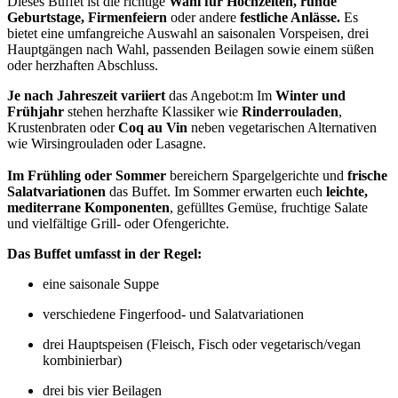
Dieses Buffet ist die richtige
Wahl für Hochzeiten, runde
Geburtstage, Firmenfeiern
oder andere
festliche Anlässe.
Es
bietet eine umfangreiche Auswahl an saisonalen Vorspeisen, drei
Hauptgängen nach Wahl, passenden Beilagen sowie einem süßen
oder herzhaften Abschluss.
Je nach Jahreszeit variiert
das Angebot:m Im
Winter und
Frühjahr
stehen herzhafte Klassiker wie
Rinderrouladen
,
Krustenbraten oder
Coq au Vin
neben vegetarischen Alternativen
wie Wirsingrouladen oder Lasagne.
Im Frühling oder Sommer
bereichern Spargelgerichte und
frische
Salatvariationen
das Buffet. Im Sommer erwarten euch
leichte,
mediterrane Komponenten
, gefülltes Gemüse, fruchtige Salate
und vielfältige Grill- oder Ofengerichte.
Das Buffet umfasst in der Regel:
eine saisonale Suppe
verschiedene Fingerfood- und Salatvariationen
drei Hauptspeisen (Fleisch, Fisch oder vegetarisch/vegan
kombinierbar)
drei bis vier Beilagen