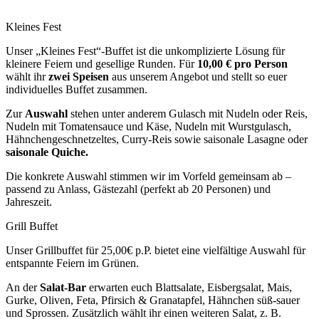
Kleines Fest
Unser „Kleines Fest“-Buffet ist die unkomplizierte Lösung für
kleinere Feiern und gesellige Runden. Für
10,00 € pro Person
wählt ihr
zwei Speisen
aus unserem Angebot und stellt so euer
individuelles Buffet zusammen.
Zur
Auswahl
stehen unter anderem Gulasch mit Nudeln oder Reis,
Nudeln mit Tomatensauce und Käse, Nudeln mit Wurstgulasch,
Hähnchengeschnetzeltes, Curry-Reis sowie saisonale Lasagne oder
saisonale Quiche.
Die konkrete Auswahl stimmen wir im Vorfeld gemeinsam ab –
passend zu Anlass, Gästezahl (perfekt ab 20 Personen) und
Jahreszeit.
Grill Buffet
Unser Grillbuffet für 25,00€ p.P. bietet eine vielfältige Auswahl für
entspannte Feiern im Grünen.
An der
Salat-Bar
erwarten euch Blattsalate, Eisbergsalat, Mais,
Gurke, Oliven, Feta, Pfirsich & Granatapfel, Hähnchen süß-sauer
und Sprossen. Zusätzlich wählt ihr einen weiteren Salat, z. B.