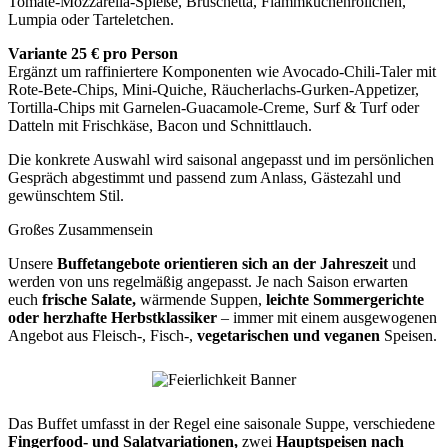
Tomate-Mozzarella-Spieße, Bruschetta, Flammkuchenröllchen,
Lumpia oder Tarteletchen.
Variante 25 € pro Person
Ergänzt um raffiniertere Komponenten wie Avocado-Chili-Taler mit
Rote-Bete-Chips, Mini-Quiche, Räucherlachs-Gurken-Appetizer,
Tortilla-Chips mit Garnelen-Guacamole-Creme, Surf & Turf oder
Datteln mit Frischkäse, Bacon und Schnittlauch.
Die konkrete Auswahl wird saisonal angepasst und im persönlichen
Gespräch abgestimmt und passend zum Anlass, Gästezahl und
gewünschtem Stil.
Großes Zusammensein
Unsere
Buffetangebote orientieren sich an der Jahreszeit
und
werden von uns regelmäßig angepasst. Je nach Saison erwarten
euch
frische Salate,
wärmende Suppen,
leichte Sommergerichte
oder herzhafte Herbstklassiker
– immer mit einem ausgewogenen
Angebot aus Fleisch-, Fisch-,
vegetarischen und veganen
Speisen.
Das Buffet umfasst in der Regel eine saisonale Suppe, verschiedene
Fingerfood- und Salatvariationen,
zwei
Hauptspeisen nach