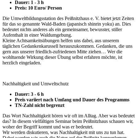
Dauer: 1 - 3 h
Preis: 10 Euro/ Person
Die Umweltbildungsstation des Peißnitzhaus e. V. bietet jetzt Zeiten
für das so genannte Wald-Baden (japanisch shinrin yoku) an. Dies
bedeutet nichts anderes als ein gemeinsamer, bewusster, stiller
Aufenthalt in einer Waldumgebung.
Kleine Achtsamkeitsübungen helfen uns dabei, aus unserem
täglichen Gedankenkarussell herauszukommen. Gedanken, die uns
gern aus unserer friedlich-zufriedenen Mitte ziehen… Wer die
wohltuende Wirkung dieser Übung selbst erfahren möchte, ist
herzlich eingeladen.
Nachhaltigkeit und Umweltschutz
Dauer: 3 - 6 h
Preis variiert nach Umfang und Dauer des Programms
TN-Zahl nicht begrenzt
Das Wort Nachhaltigkeit hören wir oft im Alltag. Aber was bedeutet
das? In diesem vielfältigen Seminar beim Peißnitzhaus schauen wir,
woher der Begriff kommt und was er bedeutet.
Wir werden diskutieren, was Nachhaltigkeit mit uns zu tun hat.
Dabei werden wir auch die Natur auf der Peißnitz kennenlernen.