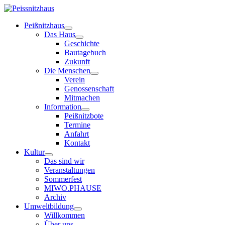
Peißnitzhaus
Das Haus
Geschichte
Bautagebuch
Zukunft
Die Menschen
Verein
Genossenschaft
Mitmachen
Information
Peißnitzbote
Termine
Anfahrt
Kontakt
Kultur
Das sind wir
Veranstaltungen
Sommerfest
MIWO.PHAUSE
Archiv
Umweltbildung
Willkommen
Über uns