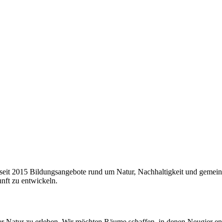
eit 2015 Bildungsangebote rund um Natur, Nachhaltigkeit und gemeinsa
ft zu entwickeln.
 der Natur zu erleben. Wir möchten Räume schaffen, in denen Neugier 