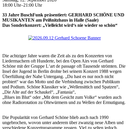
18:00 Uhr–21:00 Uhr
33 Jahre BuschFunk präsentiert: GERHARD SCHÖNE UND
MUSIKANTEN am Peißnitzhaus in Halle (Saale)
Das Sonderkonzert: „Vielleicht wird‘s nie wieder so schön“
Die achtziger Jahre waren die Zeit als zu den Konzerten von
Liedermachern oft Hunderte, bei den Open Airs von Gerhard
Schöne mit der Gruppe L‘art de passage oft Tausende strömten. Die
Insel der Jugend in Berlin drohte bei seinem Konzert 1988 wegen
Überfüllung der Nahe Untergang. „Du hast es nur noch nicht
probiert“ war das Motto und die Verbindung zwischen Publikum
und Podium. Schöne Klassiker wie „Wellensittich und Spatzen“,
„Die Alte auf der Schaukel“, „Fantasia“,
„Blues im Blut“ oder „Mit dem Gesicht zum Volke“ wurden auch
ohne Radiorotation zu Ohrwürmern und zu Wellen der Ermutigung.
Die Popularität von Gerhard Schöne blieb auch nach 1990
ungebrochen, wovon unter anderem über zwanzig neue Alben und
verschiedene Konzertprogramme zeugen. Viel zu selten jedoch,