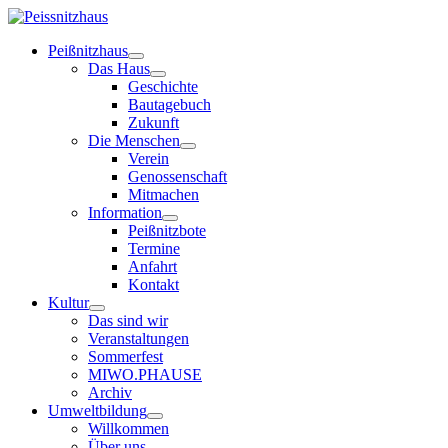
Peißnitzhaus
Das Haus
Geschichte
Bautagebuch
Zukunft
Die Menschen
Verein
Genossenschaft
Mitmachen
Information
Peißnitzbote
Termine
Anfahrt
Kontakt
Kultur
Das sind wir
Veranstaltungen
Sommerfest
MIWO.PHAUSE
Archiv
Umweltbildung
Willkommen
Über uns