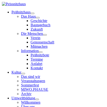
Peißnitzhaus
Das Haus
Geschichte
Bautagebuch
Zukunft
Die Menschen
Verein
Genossenschaft
Mitmachen
Information
Peißnitzbote
Termine
Anfahrt
Kontakt
Kultur
Das sind wir
Veranstaltungen
Sommerfest
MIWO.PHAUSE
Archiv
Umweltbildung
Willkommen
Über uns