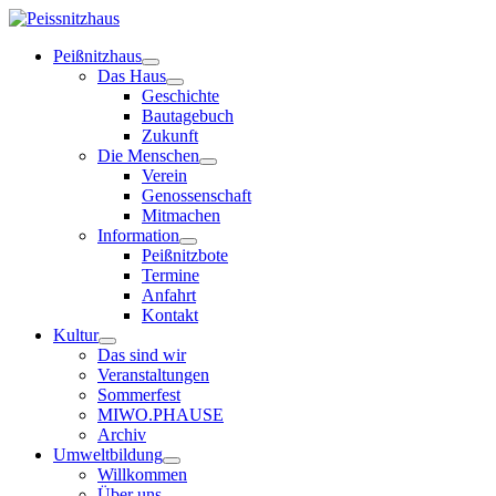
Peißnitzhaus
Das Haus
Geschichte
Bautagebuch
Zukunft
Die Menschen
Verein
Genossenschaft
Mitmachen
Information
Peißnitzbote
Termine
Anfahrt
Kontakt
Kultur
Das sind wir
Veranstaltungen
Sommerfest
MIWO.PHAUSE
Archiv
Umweltbildung
Willkommen
Über uns