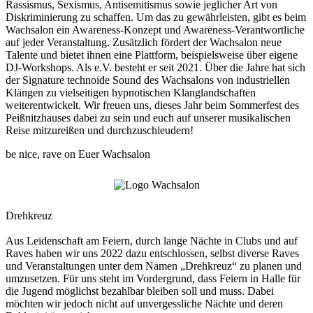
Rassismus, Sexismus, Antisemitismus sowie jeglicher Art von
Diskriminierung zu schaffen. Um das zu gewährleisten, gibt es beim
Wachsalon ein Awareness-Konzept und Awareness-Verantwortliche
auf jeder Veranstaltung. Zusätzlich fördert der Wachsalon neue
Talente und bietet ihnen eine Plattform, beispielsweise über eigene
DJ-Workshops. Als e.V. besteht er seit 2021. Über die Jahre hat sich
der Signature technoide Sound des Wachsalons von industriellen
Klängen zu vielseitigen hypnotischen Klanglandschaften
weiterentwickelt. Wir freuen uns, dieses Jahr beim Sommerfest des
Peißnitzhauses dabei zu sein und euch auf unserer musikalischen
Reise mitzureißen und durchzuschleudern!
be nice, rave on Euer Wachsalon
Drehkreuz
Aus Leidenschaft am Feiern, durch lange Nächte in Clubs und auf
Raves haben wir uns 2022 dazu entschlossen, selbst diverse Raves
und Veranstaltungen unter dem Namen „Drehkreuz“ zu planen und
umzusetzen. Für uns steht im Vordergrund, dass Feiern in Halle für
die Jugend möglichst bezahlbar bleiben soll und muss. Dabei
möchten wir jedoch nicht auf unvergessliche Nächte und deren