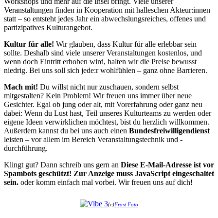
Workshops und mehr auf die Insel bringt. Viele unserer
Veranstaltungen finden in Kooperation mit halleschen Akteur:innen
statt – so entsteht jedes Jahr ein abwechslungsreiches, offenes und
partizipatives Kulturangebot.
Kultur für alle!
Wir glauben, dass Kultur für alle erlebbar sein
sollte. Deshalb sind viele unserer Veranstaltungen kostenlos, und
wenn doch Eintritt erhoben wird, halten wir die Preise bewusst
niedrig. Bei uns soll sich jede:r wohlfühlen – ganz ohne Barrieren.
Mach mit!
Du willst nicht nur zuschauen, sondern selbst
mitgestalten? Kein Problem! Wir freuen uns immer über neue
Gesichter. Egal ob jung oder alt, mit Vorerfahrung oder ganz neu
dabei: Wenn du Lust hast, Teil unseres Kulturteams zu werden oder
eigene Ideen verwirklichen möchtest, bist du herzlich willkommen.
Außerdem kannst du bei uns auch einen
Bundesfreiwilligendienst
leisten – vor allem im Bereich Veranstaltungstechnik und -
durchführung.
Klingt gut? Dann schreib uns gern an
Diese E-Mail-Adresse ist vor
Spambots geschützt! Zur Anzeige muss JavaScript eingeschaltet
sein.
oder komm einfach mal vorbei. Wir freuen uns auf dich!
(c)
Frost Foto