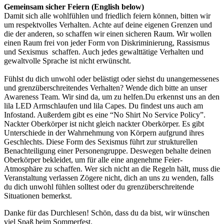
Gemeinsam sicher Feiern (English below)
Damit sich alle wohlfühlen und friedlich feiern können, bitten wir
um respektvolles Verhalten. Achte auf deine eigenen Grenzen und
die der anderen, so schaffen wir einen sicheren Raum. Wir wollen
einen Raum frei von jeder Form von Diskriminierung, Rassismus
und Sexismus schaffen. Auch jedes gewalttätige Verhalten und
gewaltvolle Sprache ist nicht erwünscht.
Fühlst du dich unwohl oder belästigt oder siehst du unangemessenes
und grenzüberschreitendes Verhalten? Wende dich bitte an unser
Awareness Team. Wir sind da, um zu helfen.Du erkennst uns an den
lila LED Armschlaufen und lila Capes. Du findest uns auch am
Infostand. Außerdem gibt es eine “No Shirt No Service Policy”.
Nackter Oberkörper ist nicht gleich nackter Oberkörper. Es gibt
Unterschiede in der Wahrnehmung von Körpern aufgrund ihres
Geschlechts. Diese Form des Sexismus führt zur strukturellen
Benachteiligung einer Personengruppe. Deswegen behalte deinen
Oberkörper bekleidet, um für alle eine angenehme Feier-
Atmosphäre zu schaffen. Wer sich nicht an die Regeln hält, muss die
Veranstaltung verlassen Zögere nicht, dich an uns zu wenden, falls
du dich unwohl fühlen solltest oder du grenzüberschreitende
Situationen bemerkst.
Danke für das Durchlesen! Schön, dass du da bist, wir wünschen
viel Spaß beim Sommerfest.