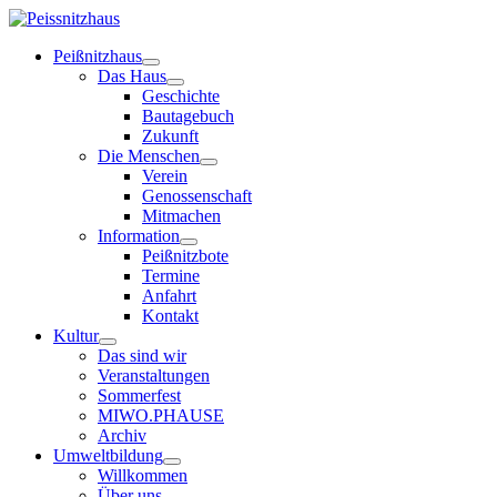
Peißnitzhaus
Das Haus
Geschichte
Bautagebuch
Zukunft
Die Menschen
Verein
Genossenschaft
Mitmachen
Information
Peißnitzbote
Termine
Anfahrt
Kontakt
Kultur
Das sind wir
Veranstaltungen
Sommerfest
MIWO.PHAUSE
Archiv
Umweltbildung
Willkommen
Über uns