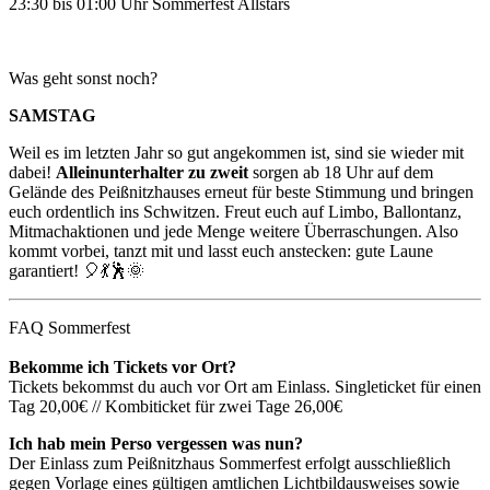
23:30 bis 01:00 Uhr Sommerfest Allstars
Was geht sonst noch?
SAMSTAG
Weil es im letzten Jahr so gut angekommen ist, sind sie wieder mit
dabei!
Alleinunterhalter zu zweit
sorgen ab 18 Uhr auf dem
Gelände des Peißnitzhauses erneut für beste Stimmung und bringen
euch ordentlich ins Schwitzen. Freut euch auf Limbo, Ballontanz,
Mitmachaktionen und jede Menge weitere Überraschungen. Also
kommt vorbei, tanzt mit und lasst euch anstecken: gute Laune
garantiert! 🎈💃🕺🌞
FAQ Sommerfest
Bekomme ich Tickets vor Ort?
Tickets bekommst du auch vor Ort am Einlass. Singleticket für einen
Tag 20,00€ // Kombiticket für zwei Tage 26,00€
Ich hab mein Perso vergessen was nun?
Der Einlass zum Peißnitzhaus Sommerfest erfolgt ausschließlich
gegen Vorlage eines gültigen amtlichen Lichtbildausweises sowie