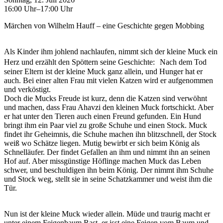
16:00 Uhr–17:00 Uhr
Märchen von Wilhelm Hauff – eine Geschichte gegen Mobbing
Als Kinder ihm johlend nachlaufen, nimmt sich der kleine Muck ein
Herz und erzählt den Spöttern seine Geschichte: Nach dem Tod
seiner Eltern ist der kleine Muck ganz allein, und Hunger hat er
auch. Bei einer alten Frau mit vielen Katzen wird er aufgenommen
und verköstigt.
Doch die Mucks Freude ist kurz, denn die Katzen sind verwöhnt
und machen, dass Frau Ahavzi den kleinen Muck fortschickt. Aber
er hat unter den Tieren auch einen Freund gefunden. Ein Hund
bringt ihm ein Paar viel zu große Schuhe und einen Stock. Muck
findet ihr Geheimnis, die Schuhe machen ihn blitzschnell, der Stock
weiß wo Schätze liegen. Mutig bewirbt er sich beim König als
Schnelläufer. Der findet Gefallen an ihm und nimmt ihn an seinen
Hof auf. Aber missgünstige Höflinge machen Muck das Leben
schwer, und beschuldigen ihn beim König. Der nimmt ihm Schuhe
und Stock weg, stellt sie in seine Schatzkammer und weist ihm die
Tür.
Nun ist der kleine Muck wieder allein. Müde und traurig macht er
unter einem Feigenbaum Rast, er isst eine Feigen vom Baum und