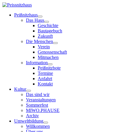
Peißnitzhaus
Das Haus
Geschichte
Bautagebuch
Zukunft
Die Menschen
Verein
Genossenschaft
Mitmachen
Information
Peißnitzbote
Termine
Anfahrt
Kontakt
Kultur
Das sind wir
Veranstaltungen
Sommerfest
MIWO.PHAUSE
Archiv
Umweltbildung
Willkommen
Über uns