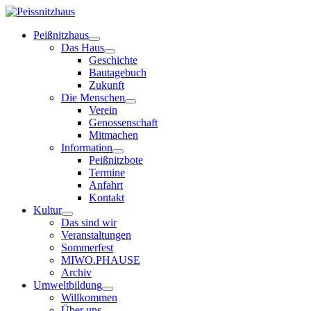
Peißnitzhaus
Das Haus
Geschichte
Bautagebuch
Zukunft
Die Menschen
Verein
Genossenschaft
Mitmachen
Information
Peißnitzbote
Termine
Anfahrt
Kontakt
Kultur
Das sind wir
Veranstaltungen
Sommerfest
MIWO.PHAUSE
Archiv
Umweltbildung
Willkommen
Über uns