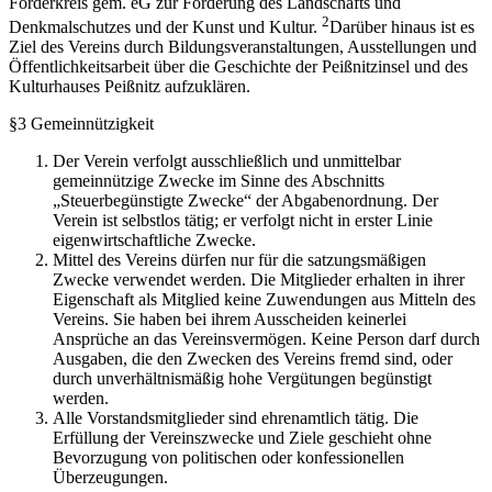
Förderkreis gem. eG zur Förderung des Landschafts und
2
Denkmalschutzes und der Kunst und Kultur.
Darüber hinaus ist es
Ziel des Vereins durch Bildungsveranstaltungen, Ausstellungen und
Öffentlichkeitsarbeit über die Geschichte der Peißnitzinsel und des
Kulturhauses Peißnitz aufzuklären.
§3 Gemeinnützigkeit
Der Verein verfolgt ausschließlich und unmittelbar
gemeinnützige Zwecke im Sinne des Abschnitts
„Steuerbegünstigte Zwecke“ der Abgabenordnung. Der
Verein ist selbstlos tätig; er verfolgt nicht in erster Linie
eigenwirtschaftliche Zwecke.
Mittel des Vereins dürfen nur für die satzungsmäßigen
Zwecke verwendet werden. Die Mitglieder erhalten in ihrer
Eigenschaft als Mitglied keine Zuwendungen aus Mitteln des
Vereins. Sie haben bei ihrem Ausscheiden keinerlei
Ansprüche an das Vereinsvermögen. Keine Person darf durch
Ausgaben, die den Zwecken des Vereins fremd sind, oder
durch unverhältnismäßig hohe Vergütungen begünstigt
werden.
Alle Vorstandsmitglieder sind ehrenamtlich tätig. Die
Erfüllung der Vereinszwecke und Ziele geschieht ohne
Bevorzugung von politischen oder konfessionellen
Überzeugungen.