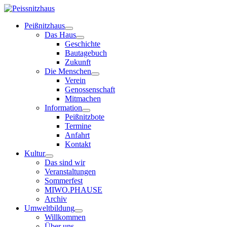
Peißnitzhaus
Das Haus
Geschichte
Bautagebuch
Zukunft
Die Menschen
Verein
Genossenschaft
Mitmachen
Information
Peißnitzbote
Termine
Anfahrt
Kontakt
Kultur
Das sind wir
Veranstaltungen
Sommerfest
MIWO.PHAUSE
Archiv
Umweltbildung
Willkommen
Über uns