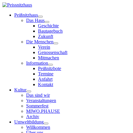
Peißnitzhaus
Das Haus
Geschichte
Bautagebuch
Zukunft
Die Menschen
Verein
Genossenschaft
Mitmachen
Information
Peißnitzbote
Termine
Anfahrt
Kontakt
Kultur
Das sind wir
Veranstaltungen
Sommerfest
MIWO.PHAUSE
Archiv
Umweltbildung
Willkommen
Über uns