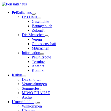
Peißnitzhaus
Das Haus
Geschichte
Bautagebuch
Zukunft
Die Menschen
Verein
Genossenschaft
Mitmachen
Information
Peißnitzbote
Termine
Anfahrt
Kontakt
Kultur
Das sind wir
Veranstaltungen
Sommerfest
MIWO.PHAUSE
Archiv
Umweltbildung
Willkommen
Über uns