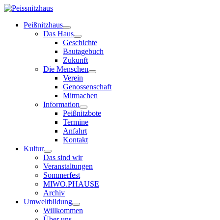
Peißnitzhaus
Das Haus
Geschichte
Bautagebuch
Zukunft
Die Menschen
Verein
Genossenschaft
Mitmachen
Information
Peißnitzbote
Termine
Anfahrt
Kontakt
Kultur
Das sind wir
Veranstaltungen
Sommerfest
MIWO.PHAUSE
Archiv
Umweltbildung
Willkommen
Über uns