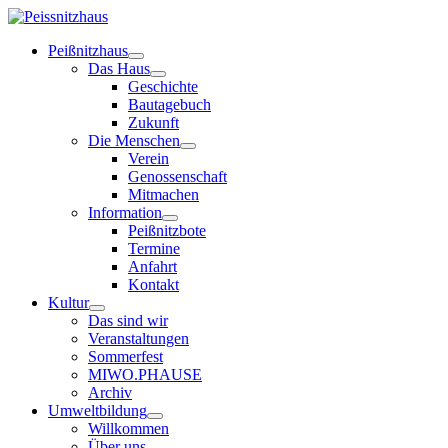
Peißnitzhaus
Das Haus
Geschichte
Bautagebuch
Zukunft
Die Menschen
Verein
Genossenschaft
Mitmachen
Information
Peißnitzbote
Termine
Anfahrt
Kontakt
Kultur
Das sind wir
Veranstaltungen
Sommerfest
MIWO.PHAUSE
Archiv
Umweltbildung
Willkommen
Über uns