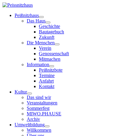
Peißnitzhaus
Das Haus
Geschichte
Bautagebuch
Zukunft
Die Menschen
Verein
Genossenschaft
Mitmachen
Information
Peißnitzbote
Termine
Anfahrt
Kontakt
Kultur
Das sind wir
Veranstaltungen
Sommerfest
MIWO.PHAUSE
Archiv
Umweltbildung
Willkommen
Über uns