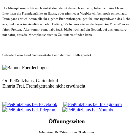
Die Miwophause ist für euch eintrittsfrei, damit das auch so bleibt, haben wir eine kleine
Bitte, lasst die Fremdgetränke zu Hause, oder trinkt euer Wegbier einfach noch schnell aus.
Denn ganz ehrlich, wenn alle ihr eigenes Bier mitbringen, geht bei uns irgendwann das Licht
aus, und das wäre ziemlich schade. Dafür gibt’s bei uns wieder das legendäre Miwo-Pivo zu
fairen Preisen. Also kommt rum, habt Spaß, bleibt noch auf ein Getränk bei uns, und sorgt
mit dafür, dass die Miwophause auch in Zukunft stattfinden kann.
Gefördert vom Land Sachsen-Anhalt und der Stadt Halle (Saale)
Ort
Peißnitzhaus, Gartenlokal
Eintritt Frei, Fremdgetränke nicht erwünscht
Öffnungszeiten
Montag & Dienstag: Ruhetag