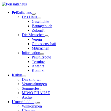
Peißnitzhaus
Das Haus
Geschichte
Bautagebuch
Zukunft
Die Menschen
Verein
Genossenschaft
Mitmachen
Information
Peißnitzbote
Termine
Anfahrt
Kontakt
Kultur
Das sind wir
Veranstaltungen
Sommerfest
MIWO.PHAUSE
Archiv
Umweltbildung
Willkommen
Über uns