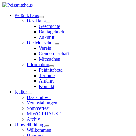
Peißnitzhaus
Das Haus
Geschichte
Bautagebuch
Zukunft
Die Menschen
Verein
Genossenschaft
Mitmachen
Information
Peißnitzbote
Termine
Anfahrt
Kontakt
Kultur
Das sind wir
Veranstaltungen
Sommerfest
MIWO.PHAUSE
Archiv
Umweltbildung
Willkommen
Über uns