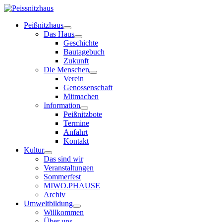
Peißnitzhaus
Das Haus
Geschichte
Bautagebuch
Zukunft
Die Menschen
Verein
Genossenschaft
Mitmachen
Information
Peißnitzbote
Termine
Anfahrt
Kontakt
Kultur
Das sind wir
Veranstaltungen
Sommerfest
MIWO.PHAUSE
Archiv
Umweltbildung
Willkommen
Über uns