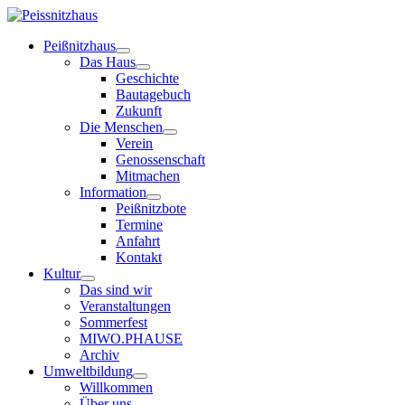
Peißnitzhaus
Das Haus
Geschichte
Bautagebuch
Zukunft
Die Menschen
Verein
Genossenschaft
Mitmachen
Information
Peißnitzbote
Termine
Anfahrt
Kontakt
Kultur
Das sind wir
Veranstaltungen
Sommerfest
MIWO.PHAUSE
Archiv
Umweltbildung
Willkommen
Über uns