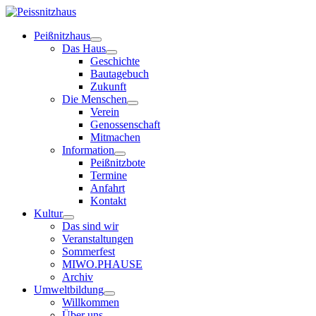
Peißnitzhaus
Das Haus
Geschichte
Bautagebuch
Zukunft
Die Menschen
Verein
Genossenschaft
Mitmachen
Information
Peißnitzbote
Termine
Anfahrt
Kontakt
Kultur
Das sind wir
Veranstaltungen
Sommerfest
MIWO.PHAUSE
Archiv
Umweltbildung
Willkommen
Über uns