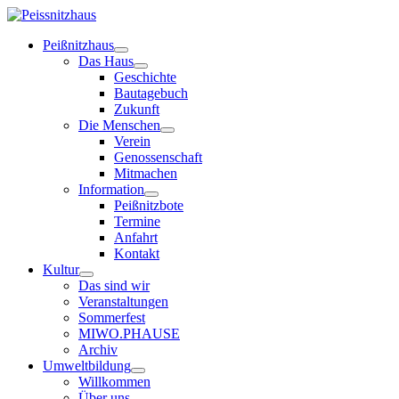
Peißnitzhaus
Das Haus
Geschichte
Bautagebuch
Zukunft
Die Menschen
Verein
Genossenschaft
Mitmachen
Information
Peißnitzbote
Termine
Anfahrt
Kontakt
Kultur
Das sind wir
Veranstaltungen
Sommerfest
MIWO.PHAUSE
Archiv
Umweltbildung
Willkommen
Über uns