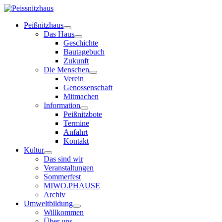
Peißnitzhaus
Das Haus
Geschichte
Bautagebuch
Zukunft
Die Menschen
Verein
Genossenschaft
Mitmachen
Information
Peißnitzbote
Termine
Anfahrt
Kontakt
Kultur
Das sind wir
Veranstaltungen
Sommerfest
MIWO.PHAUSE
Archiv
Umweltbildung
Willkommen
Über uns