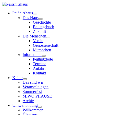
Peißnitzhaus
Das Haus
Geschichte
Bautagebuch
Zukunft
Die Menschen
Verein
Genossenschaft
Mitmachen
Information
Peißnitzbote
Termine
Anfahrt
Kontakt
Kultur
Das sind wir
Veranstaltungen
Sommerfest
MIWO.PHAUSE
Archiv
Umweltbildung
Willkommen
Über uns