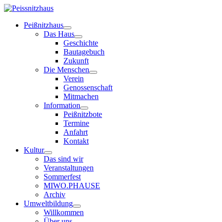
Peißnitzhaus
Das Haus
Geschichte
Bautagebuch
Zukunft
Die Menschen
Verein
Genossenschaft
Mitmachen
Information
Peißnitzbote
Termine
Anfahrt
Kontakt
Kultur
Das sind wir
Veranstaltungen
Sommerfest
MIWO.PHAUSE
Archiv
Umweltbildung
Willkommen
Über uns