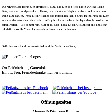
Die Miwophause ist für euch eintrittsfrei, damit das auch so bleibt, haben wir eine kleine
Bitte, lasst die Fremdgetränke zu Hause, oder trinkt euer Wegbier einfach noch schnell aus.
Denn ganz ehrlich, wenn alle ihr eigenes Bier mitbringen, geht bei uns irgendwann das Licht
aus, und das wäre ziemlich schade. Dafür gibt’s bei uns wieder das legendäre Miwo-Pivo zu
fairen Preisen. Also kommt rum, habt Spaß, bleibt noch auf ein Getränk bei uns, und sorgt
mit dafür, dass die Miwophause auch in Zukunft stattfinden kann.
Gefördert vom Land Sachsen-Anhalt und der Stadt Halle (Saale)
Ort
Peißnitzhaus, Gartenlokal
Eintritt Frei, Fremdgetränke nicht erwünscht
Öffnungszeiten
Montag & Dienstag: Ruhetag