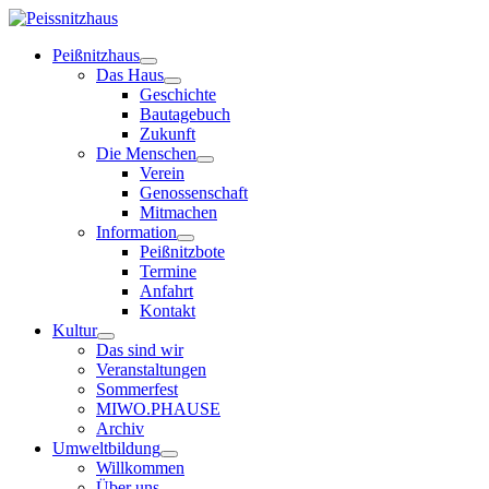
Peißnitzhaus
Das Haus
Geschichte
Bautagebuch
Zukunft
Die Menschen
Verein
Genossenschaft
Mitmachen
Information
Peißnitzbote
Termine
Anfahrt
Kontakt
Kultur
Das sind wir
Veranstaltungen
Sommerfest
MIWO.PHAUSE
Archiv
Umweltbildung
Willkommen
Über uns