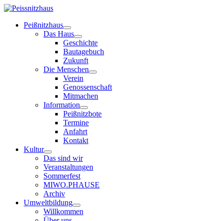
Peißnitzhaus
Das Haus
Geschichte
Bautagebuch
Zukunft
Die Menschen
Verein
Genossenschaft
Mitmachen
Information
Peißnitzbote
Termine
Anfahrt
Kontakt
Kultur
Das sind wir
Veranstaltungen
Sommerfest
MIWO.PHAUSE
Archiv
Umweltbildung
Willkommen
Über uns