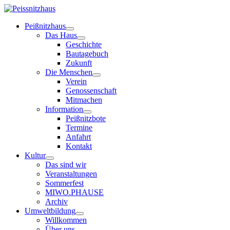
Peißnitzhaus
Das Haus
Geschichte
Bautagebuch
Zukunft
Die Menschen
Verein
Genossenschaft
Mitmachen
Information
Peißnitzbote
Termine
Anfahrt
Kontakt
Kultur
Das sind wir
Veranstaltungen
Sommerfest
MIWO.PHAUSE
Archiv
Umweltbildung
Willkommen
Über uns