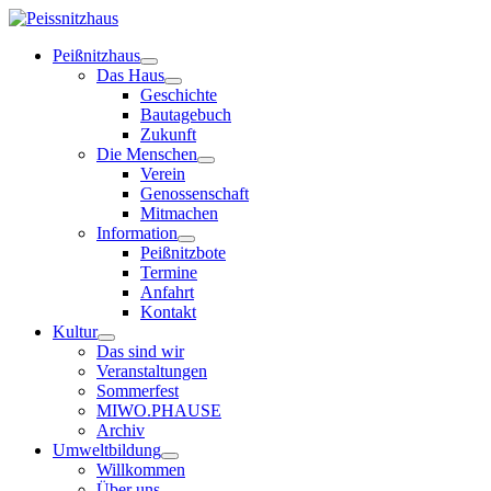
Peißnitzhaus
Das Haus
Geschichte
Bautagebuch
Zukunft
Die Menschen
Verein
Genossenschaft
Mitmachen
Information
Peißnitzbote
Termine
Anfahrt
Kontakt
Kultur
Das sind wir
Veranstaltungen
Sommerfest
MIWO.PHAUSE
Archiv
Umweltbildung
Willkommen
Über uns